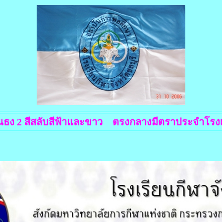
็นธง 2 สีสลับสีฟ้าและขาว ตรงกลางมีตราประจำโรงเ