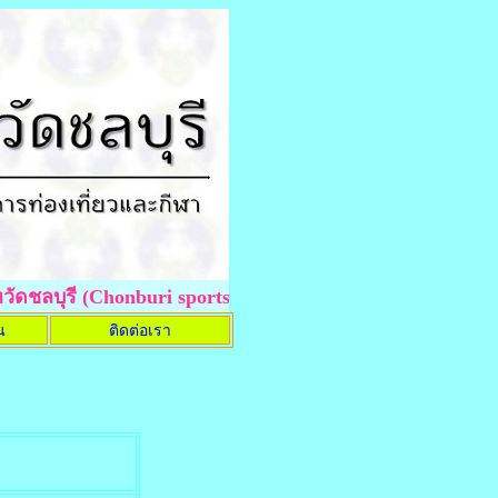
บุรี (Chonburi sports school)..........
ทักษะดี..........มีน้ำใ
น
ติดต่อเรา